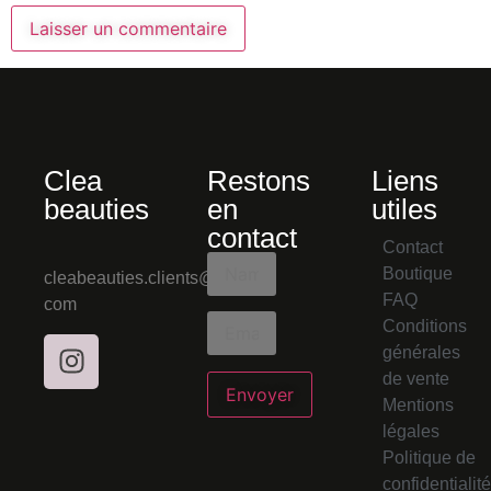
Clea
Restons
Liens
beauties
en
utiles
contact
Contact
Boutique
cleabeauties.clients@gmail.
FAQ
com
Conditions
générales
de vente
Mentions
légales
Politique de
confidentialité