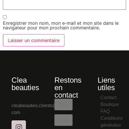
Enregistrer mon nom, mon e-mail et mon site dans le
navigateur pour mon prochain commentaire.
Clea
Restons
Liens
beauties
en
utiles
contact
Contact
Boutique
cleabeauties.clients@gmail.
FAQ
com
Conditions
générales