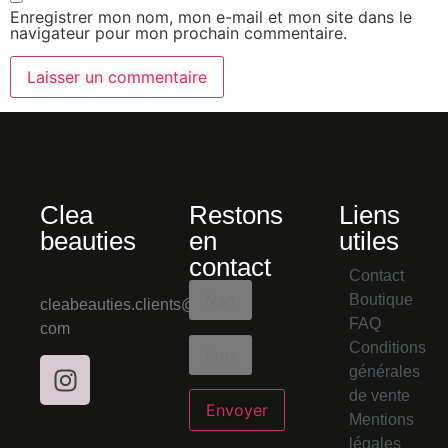
Enregistrer mon nom, mon e-mail et mon site dans le
navigateur pour mon prochain commentaire.
Clea
Restons
Liens
beauties
en
utiles
contact
Contact
Boutique
cleabeauties.clients@gmail.
FAQ
com
Conditions
générales
de vente
Mentions
légales