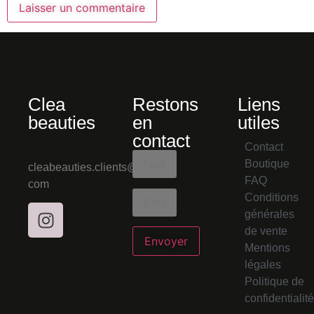
Clea
Restons
Liens
beauties
en
utiles
contact
Contact
Boutique
cleabeauties.clients@gmail.
FAQ
com
Conditions
générales
de vente
Mentions
légales
Politique de
confidentialité