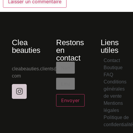
Clea
Restons
Liens
beauties
en
utiles
contact
Contact
Boutique
cleabeauties.clients@gmail.
FAQ
com
Conditions
générales
de vente
Mentions
légales
Politique de
confidentialité